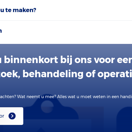
 u te maken?
n
 binnenkort bij ons voor ee
oek, behandeling of operat
achten? Wat neemt u mee? Alles wat u moet weten in een handig
or