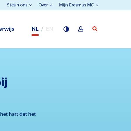
Steun ons
Over
Mijn Erasmus MC
rwijs
NL
EN
ij
 het hart dat het