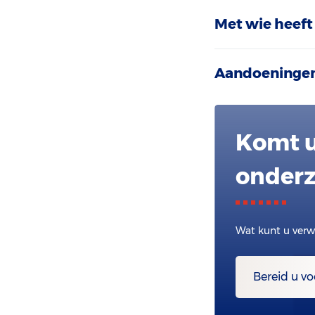
Met wie heeft
Aandoeninge
Komt u
onderz
Wat kunt u verw
Bereid u vo