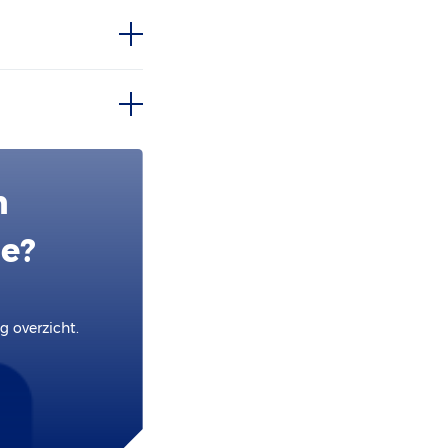
n
ie?
 overzicht.