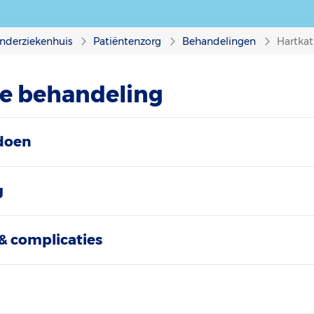
nderziekenhuis
Patiëntenzorg
Behandelingen
Hartkat
ze behandeling
doen
g
& complicaties