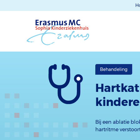
H
Behandeling
Hartkat
kinder
Bij een ablatie blo
hartritme verstoort