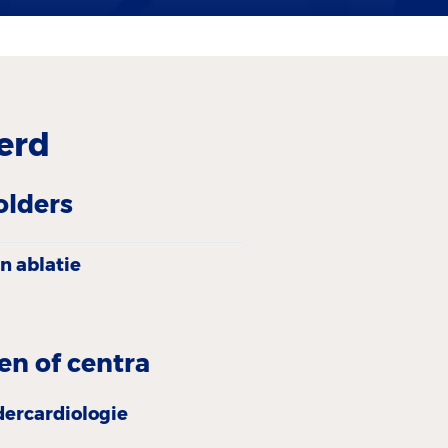
erd
olders
en ablatie
en of centra
er­cardiologie