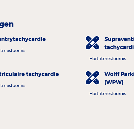
gen
entrytachycardie
Supraventi
tachycardi
itmestoornis
Hartritmestoornis
riculaire tachycardie
Wolff Park
(WPW)
itmestoornis
Hartritmestoornis