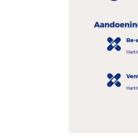
Aandoenin
Re-
Hartr
Vent
Hartr