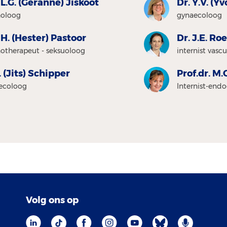
 L.G. (Geranne) Jiskoot
Dr. Y.V. (
holoog
gynaecoloog
 H. (Hester) Pastoor
Dr. J.E. R
otherapeut - seksuoloog
internist vasc
I. (Jits) Schipper
Prof.dr. M.C
ecoloog
Internist-end
Volg ons op