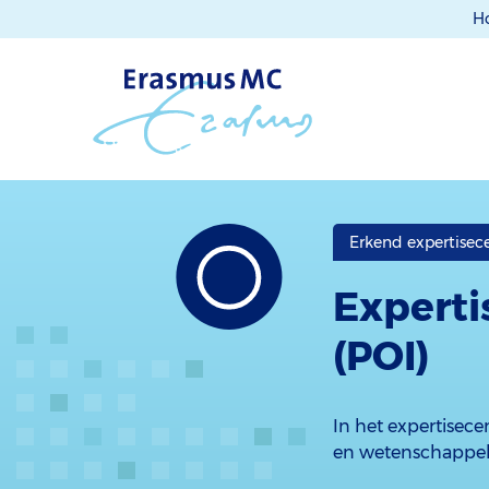
H
Erkend expertise
Experti
(POI)
In het expertisec
en wetenschappelij