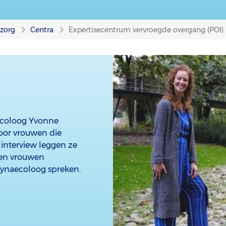
nzorg
Centra
Expertisecentrum vervroegde overgang (POI)
ecoloog Yvonne
voor vrouwen die
t interview leggen ze
nnen vrouwen
 gynaecoloog spreken.