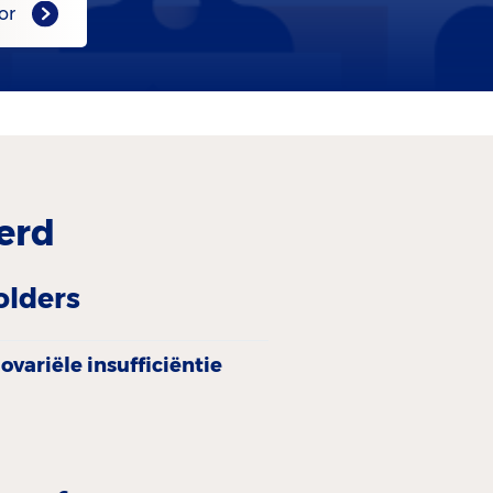
or
erd
olders
variële insufficiëntie