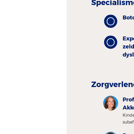
Specialism
Bot
Exp
zel
dys
Zorgverlen
Prof
Akk
Kinde
subaf