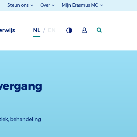
Steun ons
Over
Mijn Erasmus MC
rwijs
NL
EN
vergang
tiek, behandeling