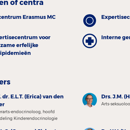
en of centra
centrum Erasmus MC
Expertise
ertisecentrum voor
Interne g
dzame erfelijke
lipidemieën
ers
. dr. E.L.T. (Erica) van den
Drs. J.M. (
er
Arts-seksuolo
rarts-endocrinoloog, hoofd
deling Kinderendocrinologie