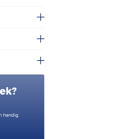
oek?
en handig