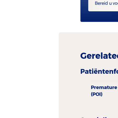
Bereid u vo
Gerelate
Patiëntenf
Premature o
(POI)