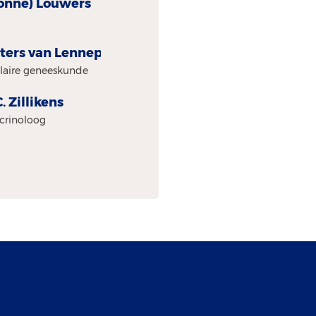
Yvonne) Louwers
oeters van Lennep
ulaire geneeskunde
. Zillikens
ocrinoloog