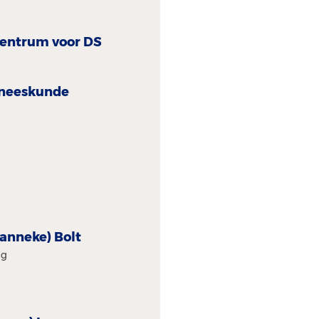
centrum voor DSD
eneeskunde
Hanneke) Bolt
og