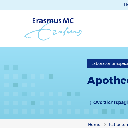
H
Laboratoriumspec
Apothe
Overzichtspag
Home
Patiënte