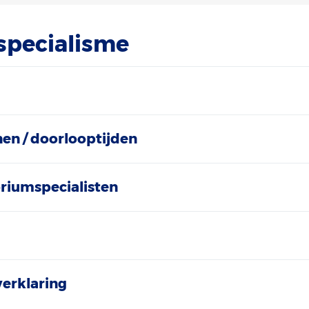
 specialisme
nen / doorlooptijden
riumspecialisten
erklaring