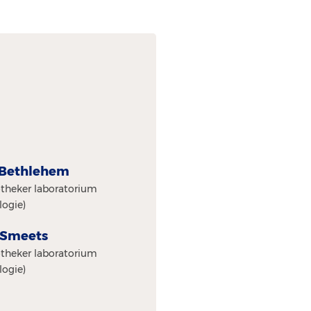
) Bethlehem
theker laboratorium
logie)
) Smeets
theker laboratorium
logie)