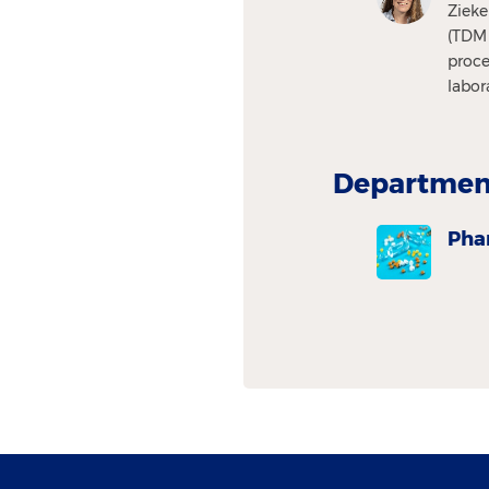
Zieke
(TDM 
proce
labo
Department
Pha