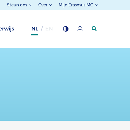
Steun ons
Over
Mijn Erasmus MC
rwijs
NL
EN