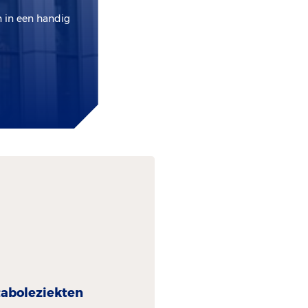
n in een handig
abole­ziekten