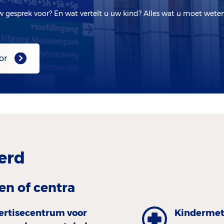
w gesprek voor? En wat vertelt u uw kind? Alles wat u moet wete
or
erd
en of centra
ertisecentrum voor
Kinder­met