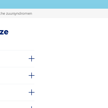
che zuursyndromen
ze