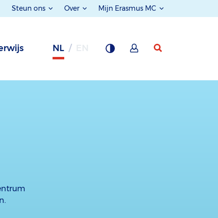
Steun ons
Over
Mijn Erasmus MC
rwijs
NL
EN
centrum
n.