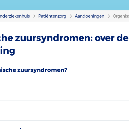
nderziekenhuis
Patiëntenzorg
Aandoeningen
Organis
che zuursyndromen: over de
ing
anische zuursyndromen?