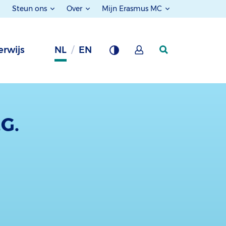
Steun ons
Over
Mijn Erasmus MC
rwijs
NL
EN
.G.