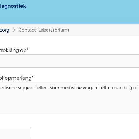
iagnostiek
nzorg
Contact (Laboratorium)
trekking op*
 of opmerking*