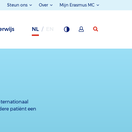
Steun ons
Over
Mijn Erasmus MC
rwijs
NL
EN
nternationaal
dere patiënt een