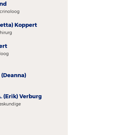
and
ocrinoloog
inetta) Koppert
hirurg
ert
oloog
r (Deanna)
A. (Erik) Verburg
eeskundige