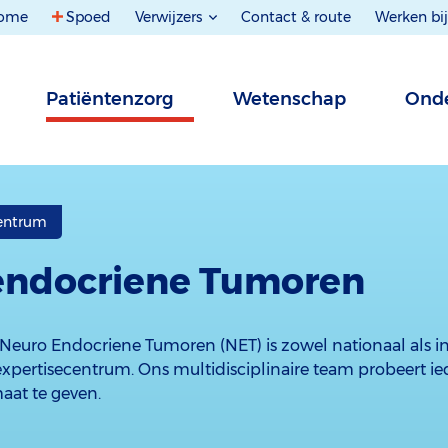
ome
Spoed
Verwijzers
Contact & route
Werken bij
Patiëntenzorg
Wetenschap
Onde
centrum
endocriene Tumoren
Neuro Endocriene Tumoren (NET) is zowel nationaal als i
 expertisecentrum. Ons multidisciplinaire team probeert ie
aat te geven.