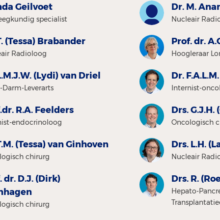
da Geilvoet
Dr. M. Ana
eegkundig specialist
Nucleair Radi
T. (Tessa) Brabander
Prof. dr. 
air Radioloog
Hoogleraar Lo
L.M.J.W. (Lydi) van Driel
Dr. F.A.L.M
-Darm-Leverarts
Internist-onc
.dr. R.A. Feelders
Drs. G.J.H.
nist-endocrinoloog
Oncologisch c
T.M. (Tessa) van Ginhoven
Drs. L.H. (
ogisch chirurg
Nucleair Radi
. dr. D.J. (Dirk)
Drs. R. (Ro
nhagen
Hepato-Pancre
Transplantatie
ogisch chirurg