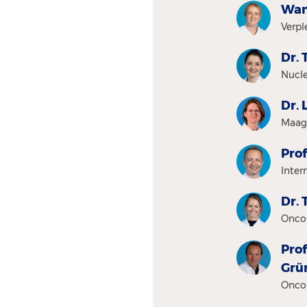
Wan
Verpl
Dr. 
Nucle
Dr. 
Maag
Prof
Inter
Dr. 
Oncol
Prof
Grü
Oncol