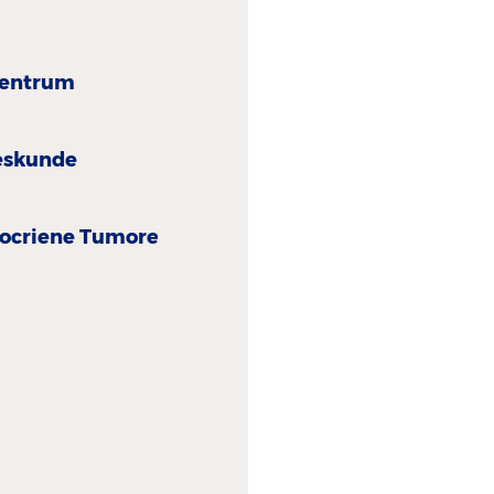
centrum
eskunde
ocriene Tumoren