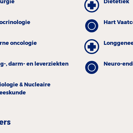
rurgie
Diëtetiek
ocrinologie
Hart Vaat
erne oncologie
Longgene
g-, darm- en leverziekten
Neuro-end
iologie & Nucleaire
eeskunde
ers