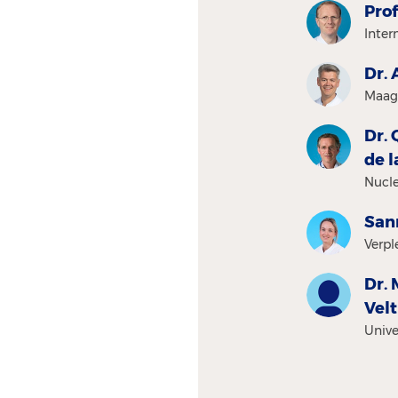
Prof
Inter
Dr. 
Maag
Dr. 
de l
Nucle
San
Verpl
Dr. 
Vel
Unive