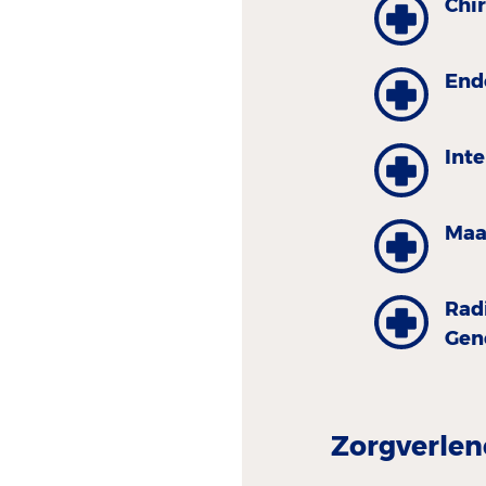
Chi
End
Int
Maa
Rad
Gen
Zorgverlen