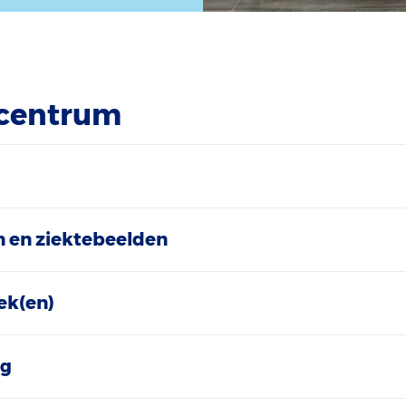
 centrum
 en ziektebeelden
ek(en)
ng