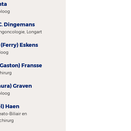
nta
oloog
A.C. Dingemans
ngoncologie, Longarts
. (Ferry) Eskens
oloog
 (Gaston) Franssen
hirurg
Laura) Graven
oloog
el) Haen
ato-Biliair en
chirurg