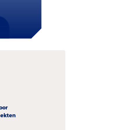
oor
iekten