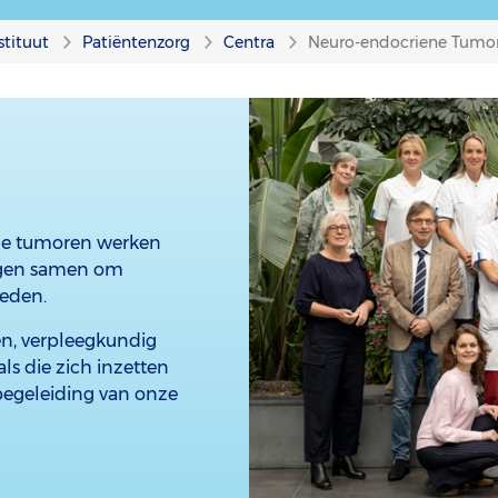
stituut
Patiëntenzorg
Centra
Neuro-endocriene Tumo
ene tumoren werken
ingen samen om
ieden.
en, verpleegkundig
ls die zich inzetten
begeleiding van onze