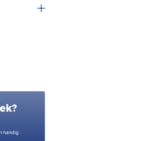
oek?
en handig