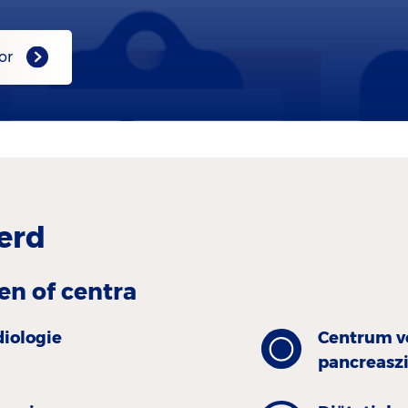
or
erd
en of centra
diologie
Centrum v
pancreasz